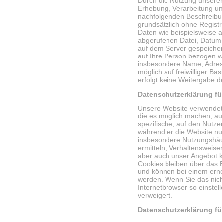
Durch die Nutzung unserer 
Erhebung, Verarbeitung u
nachfolgenden Beschreibu
grundsätzlich ohne Regist
Daten wie beispielsweise 
abgerufenen Datei, Datum 
auf dem Server gespeicher
auf Ihre Person bezogen 
insbesondere Name, Adres
möglich auf freiwilliger Ba
erfolgt keine Weitergabe de
Datenschutzerklärung fü
Unsere Website verwendet 
die es möglich machen, a
spezifische, auf den Nutz
während er die Website nu
insbesondere Nutzungshäuf
ermitteln, Verhaltensweise
aber auch unser Angebot k
Cookies bleiben über das 
und können bei einem ern
werden. Wenn Sie das nich
Internetbrowser so einste
verweigert.
Datenschutzerklärung fü