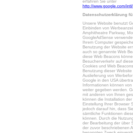
erfahren Sie unter
http://www.google.com/intl
Datenschutzerklärung f
Unsere Website benutzt G
Einbinden von Werbeanzei
Amphitheatre Parkway, Mo
GoogleAdSense verwendet s
Ihrem Computer gespeicher
Benutzung der Website er
auch so genannte Web Bea
diese Web Beacons können
Besucherverkehr auf diese
Cookies und Web Beacons 
Benutzung dieser Website (
Auslieferung von Werbefo
Google in den USA übertra
Informationen können von 
weiter gegeben werden. Go
mit anderen von Ihnen ge
können die Installation de
Einstellung Ihrer Browser 
jedoch darauf hin, dass Si
sämtliche Funktionen diese
können. Durch die Nutzung 
der Bearbeitung der über 
der zuvor beschriebenen A
benannten Zweck einverst