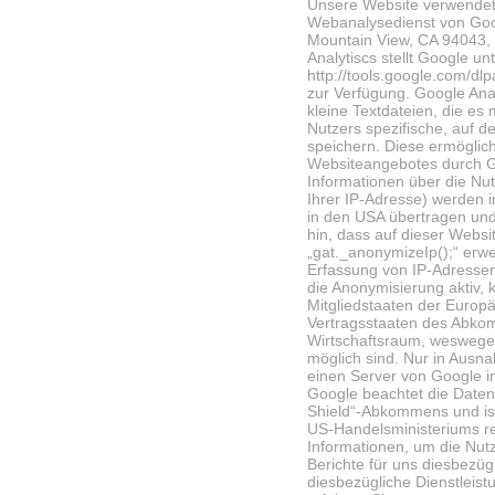
Unsere Website verwendet 
Webanalysedienst von Goog
Mountain View, CA 94043,
Analytiscs stellt Google un
http://tools.google.com/dl
zur Verfügung. Google Ana
kleine Textdateien, die e
Nutzers spezifische, auf 
speichern. Diese ermöglic
Websiteangebotes durch Go
Informationen über die Nut
Ihrer IP-Adresse) werden 
in den USA übertragen und
hin, dass auf dieser Webs
„gat._anonymizeIp();“ erwe
Erfassung von IP-Adressen 
die Anonymisierung aktiv, 
Mitgliedstaaten der Europ
Vertragsstaaten des Abko
Wirtschaftsraum, weswegen
möglich sind. Nur in Ausna
einen Server von Google i
Google beachtet die Date
Shield“-Abkommens und is
US-Handelsministeriums re
Informationen, um die Nut
Berichte für uns diesbezüg
diesbezügliche Dienstleis