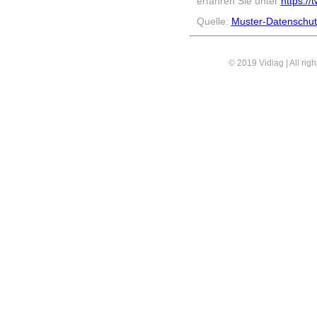
erfahren Sie unter
https://
Quelle:
Muster-Datenschut
© 2019 Vidiag | All righ